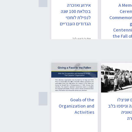
A Memo
אירוע ואזכרה
הזמנה ליום וינגייט
Cere
במלאת 100 שנה
Commemor
לנפילת לוחמי
הזמנה ליום וינגייט :
g
הגדודים העבריים
סיורים, דברים
Centennia
והרצאות במוזיאון
the Fall o
בית…
יום רביעי 10
Jewish Sold
באוקטובר, 2018,
בשעה 17:00 בבית
העלמין…
 שניצלו
Goals of the
עלון "לתת פנים
 וניספו בלב
Organization and
לנופלים"
אוניה
Activities
רה