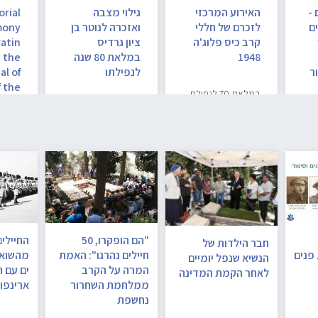
 -
האירוע המרכזי
גילוי מצבה
rial
ים
לזכרם של חללי
ואזכרה לנוטר בן
mony
קרב כיס פלוג'ה
ציון גרדיס
atin
1948
במלאת 80 שנה
 the
ר
לנפילתו
l of
f the
במלאת 70 לנפילת
iers
87 לוחמי קרב כיס
פלוג'ה, מוזמנים
המשפחות…
"הם הופקרו, 50
החיילים
חבר הילדות של
פנים
חיילים נהרגו": האמת
מהשואה
הנשיא שנפל יומיים
המרה על הקרב
ים עם ה
לאחר הקמת המדינה
ממלחמת השחרור
ארינפו
נחשפת