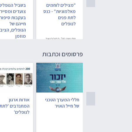
ממלאים פרטי
"מצילים לוחמים
בשביל הנופלים
חללים
מאלמוניות" - כנס
צועדים ומסייר
לתת פנים
בעקבות סיפור
לנופלים
חייהם של
בערב יום הזיכרון
הנופלים, הציבו
וביום הזיכרון עצמו,
מוזמן
יום שני 24 בפברואר
18:30, מרכז מורשת
בגין, ירושלים
בין יום השואה ויום
פרסומים וכתבות
הזיכרון, צועדים
בשבילי הארץ
בעקבות סיפור…
נותנים פנים לחללים
חללי המערך הטכני
אודות ארגון
האלמוניים: המסע
של חייל האויר
המתנדבים 'לתת 
הבלשי אחר הלוחמת
לנופלים'
גולדה