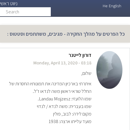
ניווט ראשי
Skip
He
English
Search
search
to
main
content
כל הפרטים על מהלך החקירה - מגיבים, משתתפים וסטטוס :
דורון לייטנר
Monday, April 13, 2020 - 03:18
שלום,
איתרתי בארכיון המדינה את תמונותיו החסרות של
החלל טוראי ראשון משה לנדאו ז"ל.
שמו הלועזי: Landau Mojzesz.
שמו בעברית: משה לנדא / לנדוי
מקום לידה: לבוב, פולין
מועד עלייתו ארצה: 1938