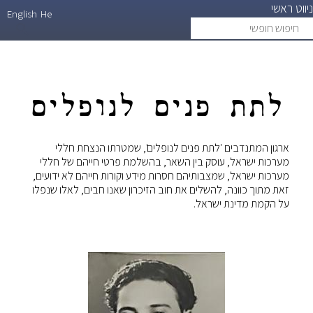
ניווט ראשי
דילוג
English
He
חיפוש
search
לתוכן
חופשי
העיקרי
לתת פנים לנופלים
ארגון המתנדבים 'לתת פנים לנופלים', שמטרתו הנצחת חללי
מערכות ישראל, עוסק בין השאר, בהשלמת פרטי חייהם של חללי
מערכות ישראל, שמצבותיהם חסרות מידע וקורות חייהם לא ידועים,
זאת מתוך כוונה, להשלים את חוב הזיכרון שאנו חבים, לאלו שנפלו
על הקמת מדינת ישראל.