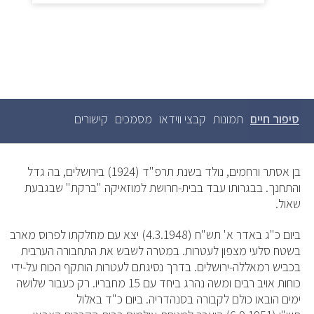
סיפור חיים
(לשונית
תמונות
קבצי ווידאו
מסמכים
קישורים
לשוניות
ראשיות
פעילה)
בן אסתר ורחמים, נולד בשנת תרפ"ד (1924) בירושלים, בה גדל
והתחנך. בבגרותו עבד בבית-חרושת למוזאיקה "ברקת" שבגבעת
שאול.
ביום כ"ג באדר א' תש"ח (4.3.1948) יצא עם מחלקתו לפרוס מארב
בשטח סלעי מצפון לעטרות. במטרה לשבש את התחבורה הערבית
בכביש רמאללה-ירושלים. בדרך נסיגתם לעטרות הותקף הכוח על-ידי
כוחות אויב רבים ומשה נהרג ביחד עם 15 מחבריו. רק כעבור שלושה
ימים הובאו כולם לקבורה בסנהדריה. ביום כ"ד באלול