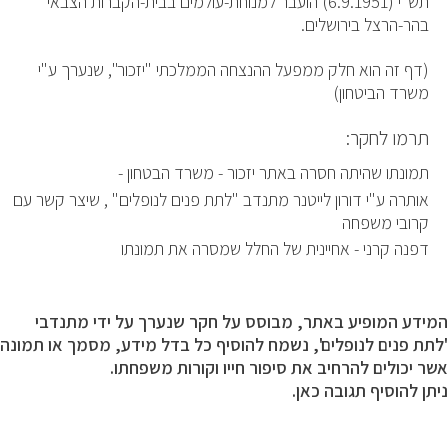
תש"י (6.9.1951) הועבר למנוחת-עולמים בבית-הקברות הצבאי
בהר-הרצל בירושלים.
(דף זה הוא חלק ממפעל ההנצחה הממלכתי "יזכור", שנערך ע"י
משרד הביטחון)
תרמו לחקר:
תמונתו שהיתה חסרה באתר יזכור - משרד הבטחון -
אותרה ע"י דורון לייטנר מתנדב "לתת פנים לנופלים" , שיצר קשר עם
קרובי משפחה
דפנה קרני - אחיינית של החלל שמסרה את תמונתו
המידע המופיע באתר, מבוסס על חקר שנערך על ידי מתנדבי
'לתת פנים לנופלים', נשמח להוסיף כל בדל מידע, מסמך או תמונה
אשר יכולים להרחיב את סיפור חייו וקורות משפחתו.
ניתן להוסיף תגובה כאן.