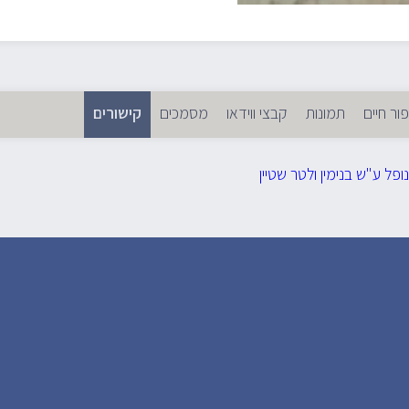
פור חיים
תמונות
קבצי ווידאו
מסמכים
קישורים
(לשונית פעילה)
ניות
יות
ופל ע"ש בנימין ולטר שטיין