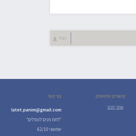
הורד
קישורים שימושיים
צור קשר
אתר יזכור
latet.panim@gmail.com
"לתת פנים לנופלים"
שמעוני 62/10