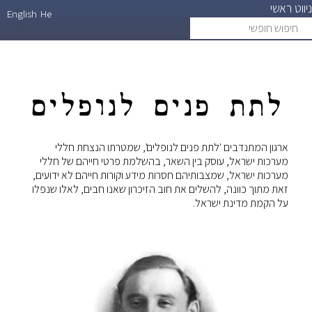
ניווט ראשי
דילוג
English
He
חיפוש
search
לתוכן
חופשי
העיקרי
לתת פנים לנופלים
ארגון המתנדבים 'לתת פנים לנופלים', שמטרתו הנצחת חללי
מערכות ישראל, עוסק בין השאר, בהשלמת פרטי חייהם של חללי
מערכות ישראל, שמצבותיהם חסרות מידע וקורות חייהם לא ידועים,
זאת מתוך כוונה, להשלים את חוב הזיכרון שאנו חבים, לאלו שנפלו
על הקמת מדינת ישראל.