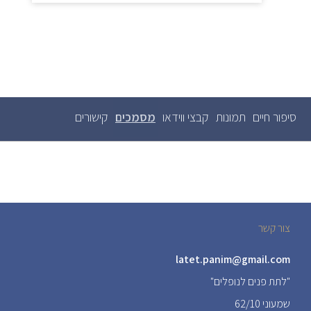
סיפור חיים
תמונות
קבצי ווידאו
מסמכים
(לשונית
קישורים
לשוניות
ראשיות
פעילה)
צור קשר
latet.panim@gmail.com
"לתת פנים לנופלים"
שמעוני 62/10