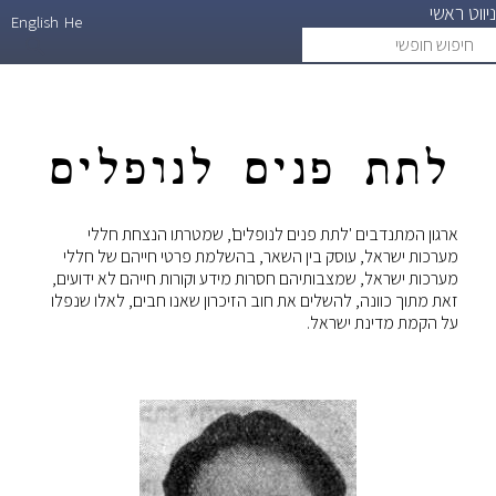
ניווט ראשי
דילוג
English
He
חיפוש
search
לתוכן
חופשי
העיקרי
לתת פנים לנופלים
ארגון המתנדבים 'לתת פנים לנופלים', שמטרתו הנצחת חללי
מערכות ישראל, עוסק בין השאר, בהשלמת פרטי חייהם של חללי
מערכות ישראל, שמצבותיהם חסרות מידע וקורות חייהם לא ידועים,
זאת מתוך כוונה, להשלים את חוב הזיכרון שאנו חבים, לאלו שנפלו
על הקמת מדינת ישראל.