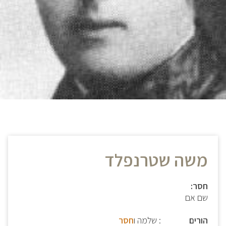
משה שטרנפלד
חסר:
שם אם
הורים
: שלמה ו
חסר