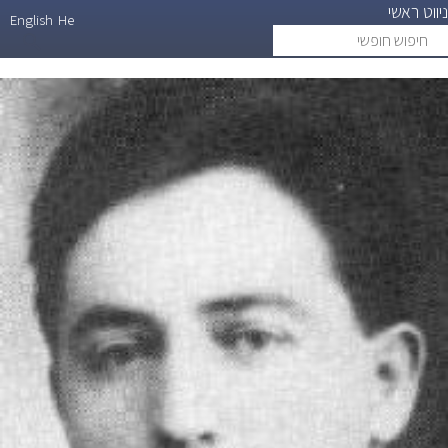
ניווט ראשי
דילוג
English
He
חיפוש
search
לתוכן
חופשי
העיקרי