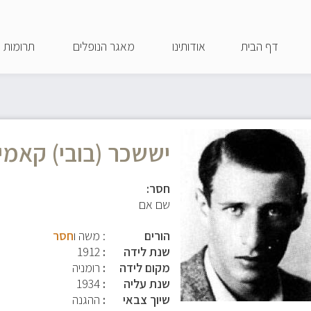
דילוג
לתוכן
דף הבית
אודותינו
מאגר הנופלים
תרומות
העיקרי
יששכר (בובי) קאמי
חסר:
שם אם
הורים
: משה ו
חסר
שנת לידה
1912
מקום לידה
רומניה
שנת עליה
1934
שיוך צבאי
ההגנה