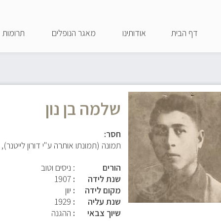
דילוג
לתוכן
דף הבית
אודותינו
מאגר הנופלים
תרומות
העיקרי
שלמה בן נון
חסר:
תמונה (תמונתו אותרה ע"י דורון לייטנר),
הורים
: ניסים וטוב
שנת לידה
1907
מקום לידה
יוון
שנת עליה
1929
שיוך צבאי
ההגנה