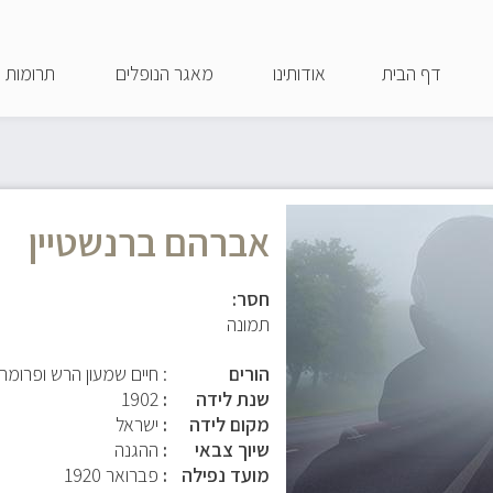
דילוג
לתוכן
דף הבית
אודותינו
מאגר הנופלים
תרומות
העיקרי
אברהם ברנשטיין
חסר:
תמונה
הורים
: חיים שמעון הרש ופרומה
שנת לידה
1902
מקום לידה
ישראל
שיוך צבאי
ההגנה
מועד נפילה
פברואר 1920