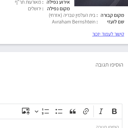
אירוע נפילה
מאורעות תר"ף
מקום נפילה
ירושלים
מקום קבורה
בית העלמין טבריה (אזרחי)
שם לועזי
Avraham Bernshtein
קישור לעמוד יזכור
הוסיפו תגובה