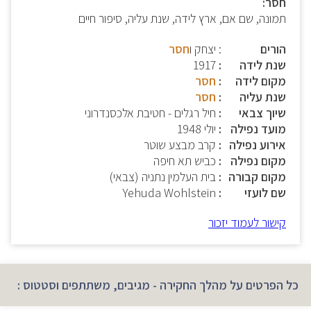
חסר:
תמונה, שם אם, ארץ לידה, שנת עליה, סיפור חיים
הורים
: יצחק ו
חסר
שנת לידה
1917
מקום לידה
חסר
שנת עליה
חסר
שיוך צבאי
חיל רגלים - חטיבת אלכסנדרוני
מועד נפילה
יולי 1948
אירוע נפילה
קרב מבצע שוטר
מקום נפילה
כביש תא חיפה
מקום קבורה
בית העלמין נתניה (צבאי)
שם לועזי
Yehuda Wohlstein
קישור לעמוד יזכור
כל הפרטים על מהלך החקירה - מגיבים, משתתפים וסטטוס :