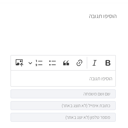
הוסיפו תגובה
attach_file
photo_camera