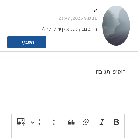
ש
11 מאי 2025, 21:47
רן רבינוביץ נטע אילן יוחסין לחלל
השב/י
הוסיפו תגובה
attach_file
photo_camera