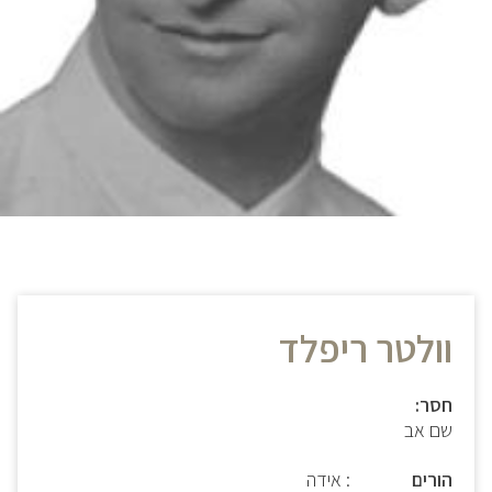
וולטר ריפלד
חסר:
שם אב
הורים
: אידה