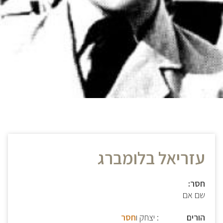
עזריאל בלומברג
חסר:
שם אם
הורים
: יצחק ו
חסר