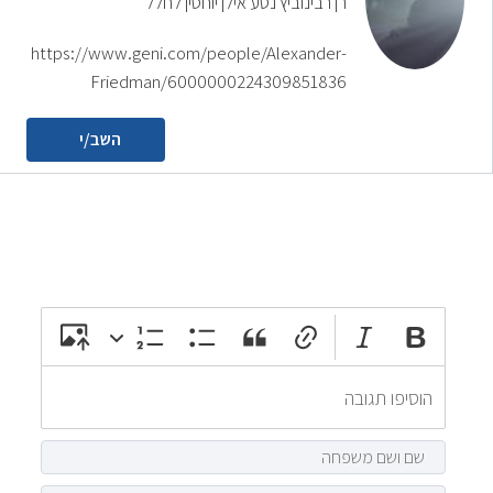
רן רבינוביץ נטע אילן יוחסין לחלל
https://www.geni.com/people/Alexander-
Friedman/6000000224309851836
השב/י
attach_file
photo_camera