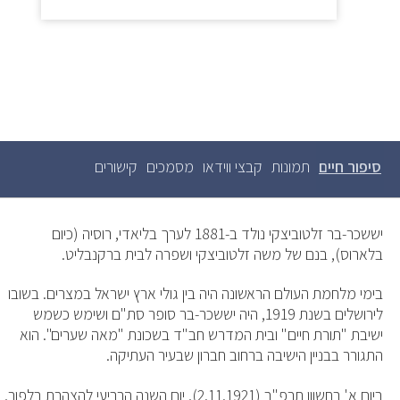
סיפור חיים
(לשונית
תמונות
קבצי ווידאו
מסמכים
קישורים
לשוניות
ראשיות
פעילה)
יששכר-בר זלטוביצקי נולד ב-1881 לערך בליאדי, רוסיה (כיום
בלארוס), בנם של משה זלטוביצקי ושפרה לבית ברקנבליט.
בימי מלחמת העולם הראשונה היה בין גולי ארץ ישראל במצרים. בשובו
לירושלים בשנת 1919, היה יששכר-בר סופר סת"ם ושימש כשמש
ישיבת "תורת חיים" ובית המדרש חב"ד בשכונת "מאה שערים". הוא
התגורר בבניין הישיבה ברחוב חברון שבעיר העתיקה.
ביום א' בחשוון תרפ"ב (2.11.1921), יום השנה הרביעי להצהרת בלפור,