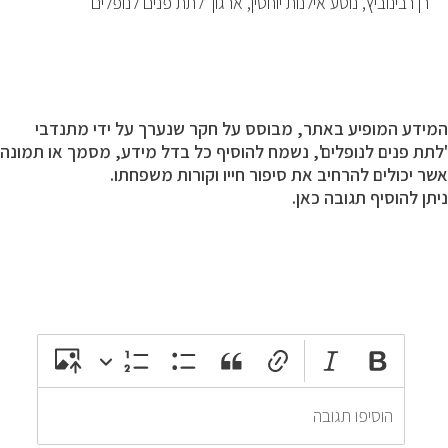
רן רבינוביץ, נוטע אילנות יוחסין, ארגון 'לתת פנים לנופלים'
המידע המופיע באתר, מבוסס על חקר שנערך על ידי מתנדבי
'לתת פנים לנופלים', נשמח להוסיף כל בדל מידע, מסמך או תמונה
אשר יכולים להרחיב את סיפור חייו וקורות משפחתו.
ניתן להוסיף תגובה כאן.
attach_file
photo_camera