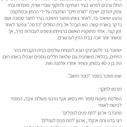
החלו ערבים לפרוע בעיר העתיקה ולתקוף עוברי אורח, מוסדות ובתי
עסק יהודים.
ישיבת "תורת חיים" הותקפה על ידי ההמון ובמתקפה
נפצע יששכר-בר. לאחר צאתו מחצר הישיבה נגרר לחצר סמוכה ושם
נדקר באורח קשה. הוא הובהל אל בית החולים "הדסה" ונפטר לאחר
זמן קצר. אחד מתוקפיו הואשם ברציחתו ונשפט לעבודות פרך, אך
מאוחר יותר זוכה בבית הדין לערעורים.
יששכר-בר זלטוביצקי הובא
למנוחת עולמים בבית-הקברות בהר
הזיתים,
בהלוויה משותפת עם שלושה חללים נוספים שנפלו באותו היום
.
היה בן כ-40 במותו, והותיר אחריו אלמנה ואח.
שמו מוזכר בספר "כופר הישוב".
תרמו לחקר:
השלמת פיענוח סיפור חייו בסיוע אגף נפגעי פעולות איבה, המוסד
לביטוח לאומי
מתנדבי ארגון 'לתת פנים לנופלים'
רוני ברט ורות וינקלר, ארגון 'לתת פנים לנופלים'