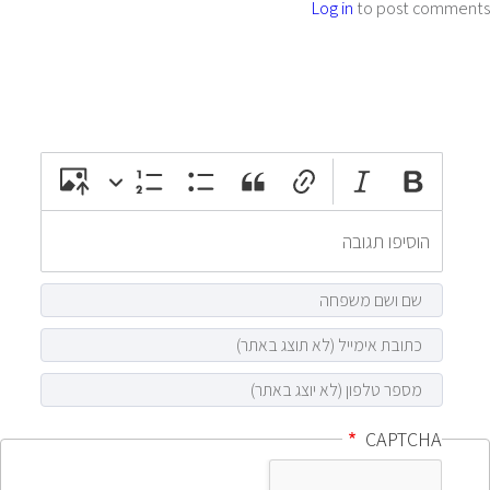
Log in
to post comments
attach_file
photo_camera
CAPTCHA