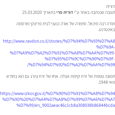
דורית
תגובה שנכתבה באתר ע"י
דורית פרי
בתאריך 25.03.2020
תודה רבה מיכאל. סיפורה של אורה כנעני לבית פריצקי פורסמה
באינטרנט.
http://www.ravdori.co.il/stories/%D7%94%D7%93%D7%A8
%D7%9A-
%D7%A9%D7%A2%D7%91%D7%A8%D7%AA%D7%99-
%D7%95%D7%9C%D7%90%D7%9F-
%D7%94%D7%92%D7%A2%D7%AA%D7%99/
תמונה נוספת של זרח קיימת אצלה. אחיו של זרח נהרג גם הוא בחודש
מאי 1948.
https://www.izkor.gov.il/%D7%90%D7%91%D7%A8%D7%94
%D7%9D%20%D7%A4%D7%A8%D7%99%D7%A6%D7%A7
%D7%99/en_9002aeac46c1cb8a308038b86844bcda