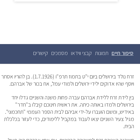
סיפור חיים
(לשונית
תמונות
קבצי ווידאו
מסמכים
קישורים
לשוניות
ראשיות
פעילה)
זרח נולד בירושלים ביום י"ט בתמוז תרפ"ו (1.7.1926). בן להוריו אסתר
ויוסף שהיו אדוקים ילידי ירושלים ולמודי עמל, אח בכור של אברהם.
בין לידת זרח ללידת אברהם עברה פחות משנה והשניים גדלו יחד
בירושלים ולמדו באותה כיתה. את ראשית חינוכם קיבלו ב"חדר"
באידיש, ומשם הועברו על-ידי אביהם לבית הספר העממי "תחכמוני".
מגיל צעיר השניים יצאו לעבוד במקביל ללימודים, כדי לעזור בכלכלת
הבית.