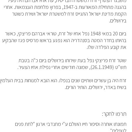
משבגר הצטרף זרח למשטרה הבריטית, עת אחיו אברהם היה פעיל
בהגנה מתחילת המאורעות ב-1947, בפרוץ מלחמת העצמאות. אחרי
הקמת מדינת ישראל התגייס זרח למשטרת ישראל ושירת כשוטר
בירושלים.
ביום 20 במאי 1948 נפל אחיו של זרח, טוראי אברהם פריצקי, כאשר
בהיותו בחדר המטה בסנהדריה הוא נפגע בראשו מרסיס פגז שהבקיע
את קובע הפלדה שלו.
שוטר זרח פריצקי נפל בעת שירותו בירושלים ביום כ"ה בטבת
תש"ט (26.1.1949), שמונה חודשים אחרי נפילת אחיו הצעיר.
זרח היה בן עשרים ושתיים שנים בנפלו. הוא הובא למנוחות בבית העלמין
בשיח באדר, ירושלים. הותיר הורים.
תרמו לחקר:
תמונתו אותרה וסיפור חייו הושלם ע"י מתנדבי ארגון "לתת פנים
לנופלים"