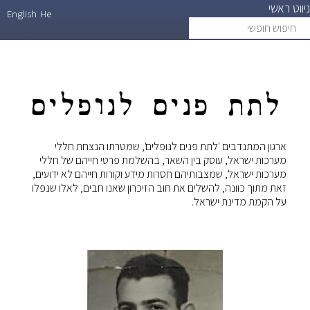
ניווט ראשי
דילוג
English
He
חיפוש
search
לתוכן
חופשי
העיקרי
לתת פנים לנופלים
ארגון המתנדבים 'לתת פנים לנופלים', שמטרתו הנצחת חללי
מערכות ישראל, עוסק בין השאר, בהשלמת פרטי חייהם של חללי
מערכות ישראל, שמצבותיהם חסרות מידע וקורות חייהם לא ידועים,
זאת מתוך כוונה, להשלים את חוב הזיכרון שאנו חבים, לאלו שנפלו
על הקמת מדינת ישראל.