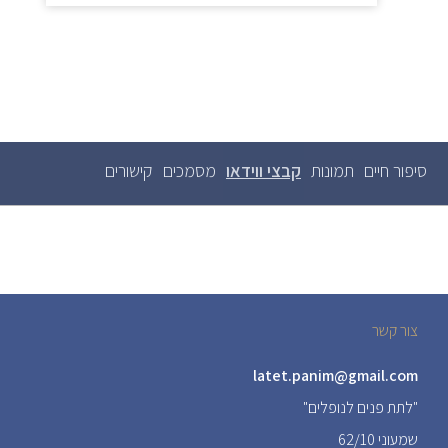
סיפור חיים
תמונות
קבצי ווידאו
(לשונית
מסמכים
קישורים
לשוניות
ראשיות
פעילה)
צור קשר
latet.panim@gmail.com
"לתת פנים לנופלים"
שמעוני 62/10