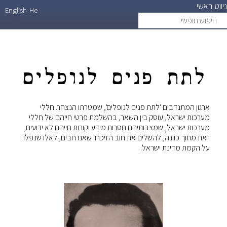
ניווט ראשי
דילוג
English
He
חיפוש
search
לתוכן
חופשי
העיקרי
לתת פנים לנופלים
ארגון המתנדבים 'לתת פנים לנופלים', שמטרתו הנצחת חללי
מערכות ישראל, עוסק בין השאר, בהשלמת פרטי חייהם של חללי
מערכות ישראל, שמצבותיהם חסרות מידע וקורות חייהם לא ידועים,
זאת מתוך כוונה, להשלים את חוב הזיכרון שאנו חבים, לאלו שנפלו
על הקמת מדינת ישראל.