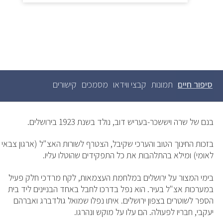
סיפור חיים
(לשונית
תמונות
קבצי ווידאו
מסמכים
קישורים
לשוניות
ראשיות
פעילה)
בנם של שרה ויששכר-בעריש דוב, נולד בשנת 1923 בירושלים.
בזכות החינוך הטוב והערכי שקיבל, הצטרף לשורות האצ"ל (ארגון צבאי
לאומי) ומילא בהתלהבות את כל התפקידים שהוטלו עליו.
בימי המצור על ירושלים במלחמת העצמאות, לקח מרדכי חלק פעיל
במערכות אצ"ל בעיר. הוא נפל בדרכו לחבל באחד הבניינים ליד בית
הספר לשוטרים בצפון ירושלים. איתו נפלו שמואל גולדברג ואברהם
יעקבי, חבריו לפעולה. הם עלו על מוקש ונהרגו.