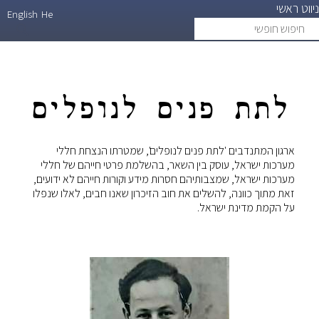
ניווט ראשי
דילוג
English
He
חיפוש
search
לתוכן
חופשי
העיקרי
לתת פנים לנופלים
ארגון המתנדבים 'לתת פנים לנופלים', שמטרתו הנצחת חללי
מערכות ישראל, עוסק בין השאר, בהשלמת פרטי חייהם של חללי
מערכות ישראל, שמצבותיהם חסרות מידע וקורות חייהם לא ידועים,
זאת מתוך כוונה, להשלים את חוב הזיכרון שאנו חבים, לאלו שנפלו
על הקמת מדינת ישראל.