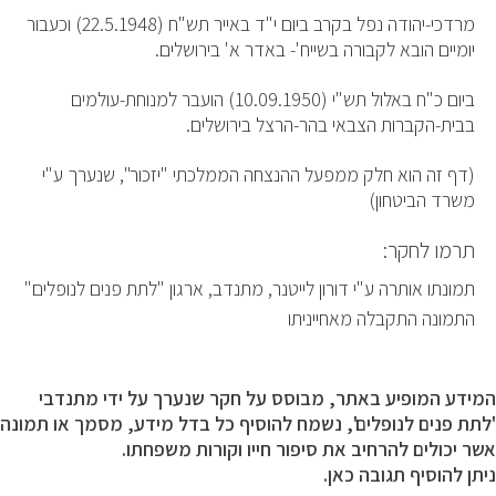
מרדכי-יהודה נפל בקרב ביום י"ד באייר תש"ח (22.5.1948) וכעבור
יומיים הובא לקבורה בשייח'- באדר א' בירושלים.
ביום כ"ח באלול תש"י (10.09.1950) הועבר למנוחת-עולמים
בבית-הקברות הצבאי בהר-הרצל בירושלים.
(דף זה הוא חלק ממפעל ההנצחה הממלכתי "יזכור", שנערך ע"י
משרד הביטחון)
תרמו לחקר:
תמונתו אותרה ע"י דורון לייטנר, מתנדב, ארגון "לתת פנים לנופלים"
התמונה התקבלה מאחייניתו
המידע המופיע באתר, מבוסס על חקר שנערך על ידי מתנדבי
'לתת פנים לנופלים', נשמח להוסיף כל בדל מידע, מסמך או תמונה
אשר יכולים להרחיב את סיפור חייו וקורות משפחתו.
ניתן להוסיף תגובה כאן.