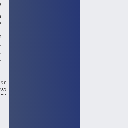
(
ת
ל
ת
ת
א
ר
המי
מסמ
ניתן