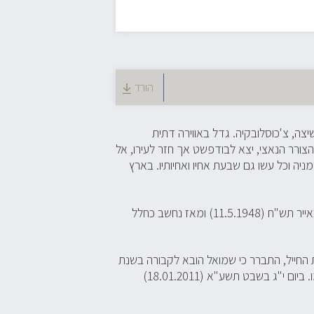
הורד
נולד ביום י"א באלול תרפ"ג (23.8.1923) בעיר קושיצה, צ'כוסלובקיה. גדל באווירה דתית
הצורר הנאצי, יצא לבודפשט אך חזר לעירו, אל
ל לארץ דרך רומניה וכל עשו גם שבעת אחיו ואחיותיו. בארץ
במלחמת-העצמאות השתתף בקרב על רמלה. שמואל נפל בקרב ביום ב' באייר תש"ח (11.5.1948) ומאז נחשב כחלל
 החייל, התברר כי שמואל הובא לקבורה בשנת
1952 בקבר אחים בקרית שאול וכי בטעות לא הוצבה במקום מצבה על שמו. ביום י"ג בשבט תשע"א (18.01.2011)