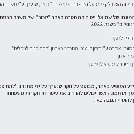
דף זה הוא חלק ממפעל ההנצחה הממלכתי "יזכור", שנערך ע"י משרד הבי
מונתו של שמואל וייס היתה חסרה באתר "יזכור" של משרד הבטחון 
נופלים" בשנת 2022
רמו לחקר:
מונתו אותרה ע"י דורון לייטנר, מתנדב בארגון "לתת פנים לנופלים"
תר איתן
ן רבינוביץ נטע אילן יוחסין
דע המופיע באתר, מבוסס על חקר שנערך על ידי מתנדבי 'לתת פנים
ך או תמונה אשר יכולים להרחיב את סיפור חייו וקורות משפחתו.
 להוסיף תגובה כאן.