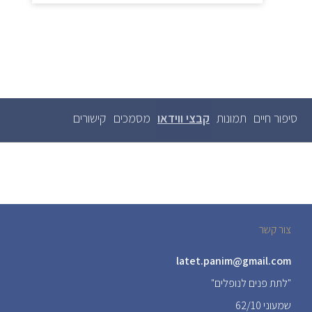
סיפור חיים
תמונות
קבצי ווידאו
(לשונית
מסמכים
קישורים
לשוניות
ראשיות
פעילה)
צור קשר
latet.panim@gmail.com
"לתת פנים לנופלים"
שמעוני 62/10