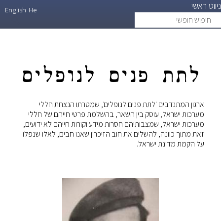
ניווט ראשי
דילוג
English
He
חיפוש
search
לתוכן
חופשי
העיקרי
לתת פנים לנופלים
ארגון המתנדבים 'לתת פנים לנופלים', שמטרתו הנצחת חללי
מערכות ישראל, עוסק בין השאר, בהשלמת פרטי חייהם של חללי
מערכות ישראל, שמצבותיהם חסרות מידע וקורות חייהם לא ידועים,
זאת מתוך כוונה, להשלים את חוב הזיכרון שאנו חבים, לאלו שנפלו
על הקמת מדינת ישראל.