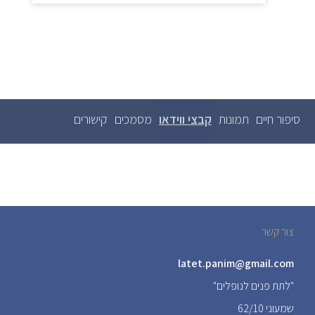
סיפור חיים
תמונות
קבצי ווידאו
(לשונית
מסמכים
קישורים
לשוניות
ראשיות
פעילה)
צור קשר
latet.panim@gmail.com
"לתת פנים לנופלים"
שמעוני 62/10