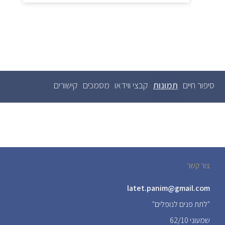
סיפור חיים
תמונות
(לשונית
קבצי ווידאו
מסמכים
קישורים
לשוניות
ראשיות
פעילה)
צור קשר
latet.panim@gmail.com
"לתת פנים לנופלים"
שמעוני 62/10