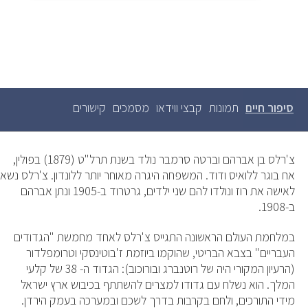
סיפור חיים
(לשונית
תמונות
קבצי ווידאו
מסמכים
קישורים
לשוניות
ראשיות
פעילה)
צ'רלס בן אברהם וברטה סרמבר נולד בשנת תרל"ט (1879) בפולין,
אח בוגר ללואיס ודוד. המשפחה היגרה מאוחר יותר ללונדון. צ'רלס נשא
לאישה את רוז ונולדו להם שני ילדים, גרטרוד ב-1905 ונתן אברהם
ב-1908.
במלחמת העולם הראשונה התגייס צ'רלס לאחד מחמשת "הגדודים
העבריים" בצבא הבריטי, שהוקמו ביוזמת ז'בוטינסקי וטרומפלדור
(הרעיון המקורי היה של רוטנברג ובורוכוב): הגדוד ה- 38 של קלעי
המלך. הוא נשלח עם גדודו למצרים להשתתף בכיבוש ארץ ישראל
מידי התורכים, ולחם בקרבות בדרך לשכם ובמערכה בעמק הירדן.