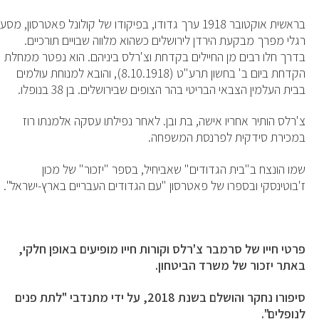
בראשית אוקטובר 1918 ערך גדודו, בפיקודו של קולונל פאטרסון, מסע
רגלי מפרך מבקעת הירדן לירושלים כשהוא מלווה שבויים תורכיים.
בדרך חלו רבים מן החיילים בקדחת וצ'רלס ביניהם. הוא נפטר ממחלת
הקדחת ביום ב' בחשון תרע"ט (8.10.1918), והובא למנוחת עולמים
בבית העלמין הצבאי הבריטי בהר הצופים שבירושלים. בן 38 בנופלו.
צ'רלס הותיר אחריו אישה, בת ובן. לאחר נפילתו עסקה אלמנתו רוז
במכירת סידקית לפרנסת המשפחה.
שמו הונצח ב"בית הגדודים" שאביחיל, בספר "יזכור" של מכון
ז'בוטינסקי ובספרו של פאטרסון "עם הגדודים העבריים בארץ-ישראל".
פרטי חייו של סרמבר צ'רלס וקורות חייו מופיעים באופן חלקי,
באתר יזכור של משרד הביטחון.
סיפורו נחקר והושלם בשנת 2018, על ידי מתנדבי "לתת פנים
לנופלים".