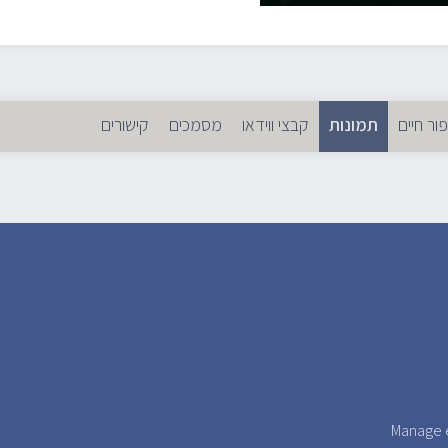
פור חיים
תמונות
קבצי ווידאו
(לשונית פעילה)
מסמכים
קישורים
ניות
יות
Manage e