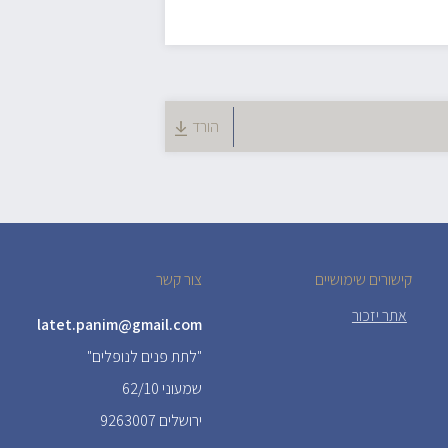
הורד
קישורים שימושיים
צור קשר
אתר יזכור
latet.panim@gmail.com
"לתת פנים לנופלים"
שמעוני 62/10
ירושלים 9263007