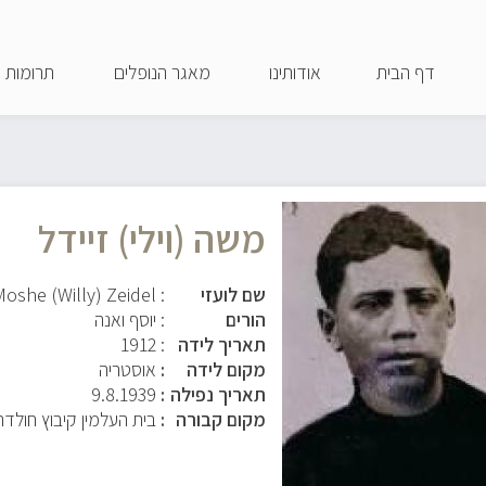
דילוג
לתוכן
דף הבית
אודותינו
מאגר הנופלים
תרומות
העיקרי
משה (וילי) זיידל
שם לועזי
: Moshe (Willy) Zeidel
הורים
: יוסף ואנה
תאריך לידה
: 1912
מקום לידה
אוסטריה
תאריך נפילה
9.8.1939
מקום קבורה
בית העלמין קיבוץ חולדה