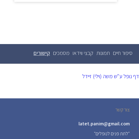
סיפור חיים
תמונות
קבצי ווידאו
מסמכים
קישורים
(לשונית
לשוניות
ראשיות
פעילה)
דף נופל ע"ש משה (וילי) זיידל
צור קשר
latet.panim@gmail.com
"לתת פנים לנופלים"