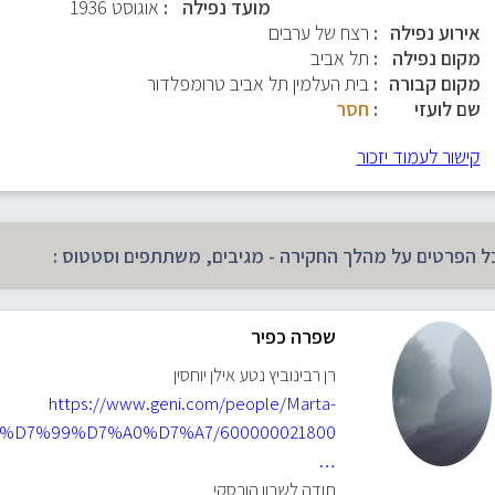
מועד נפילה
אוגוסט 1936
אירוע נפילה
רצח של ערבים
מקום נפילה
תל אביב
מקום קבורה
בית העלמין תל אביב טרומפלדור
שם לועזי
חסר
קישור לעמוד יזכור
ל הפרטים על מהלך החקירה - מגיבים, משתתפים וסטטוס :
שפרה כפיר
רן רבינוביץ נטע אילן יוחסין
https://www.geni.com/people/Marta-
%D7%99%D7%A0%D7%A7/600000021800
…
תודה לשרון הורסקי