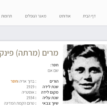
דילוג
לתוכן
דף הבית
אודותינו
מאגר הנופלים
תרומות
העיקרי
מרים (מרתה) פינק
חסר:
שם אם
הורים
: ברוך אריה ו
חסר
שנת לידה
1919
מקום לידה
אוסטריה
שנת עליה
1934
שיוך צבאי
טרום הקמת המדינה