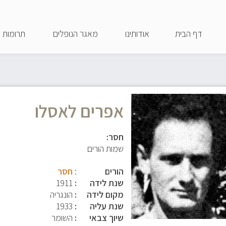
דילוג
לתוכן
דף הבית
אודותינו
מאגר הנופלים
תרומות
העיקרי
אפרים לאסלו
חסר:
שמות הורים
הורים
:
חסר
שנת לידה
1911
מקום לידה
הונגריה
שנת עליה
1933
שיוך צבאי
השומר