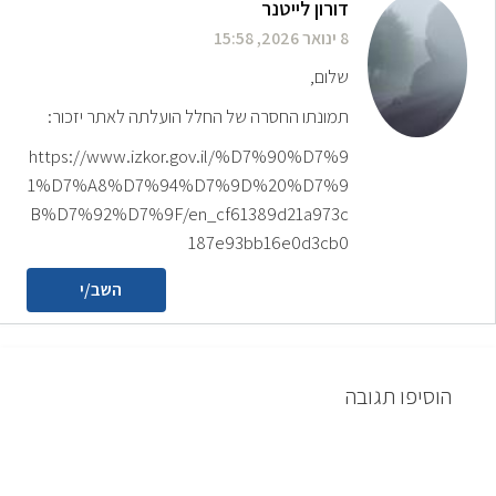
דורון לייטנר
8 ינואר 2026, 15:58
שלום,
תמונתו החסרה של החלל הועלתה לאתר יזכור:
https://www.izkor.gov.il/%D7%90%D7%9
1%D7%A8%D7%94%D7%9D%20%D7%9
B%D7%92%D7%9F/en_cf61389d21a973c
187e93bb16e0d3cb0
השב/י
הוסיפו תגובה