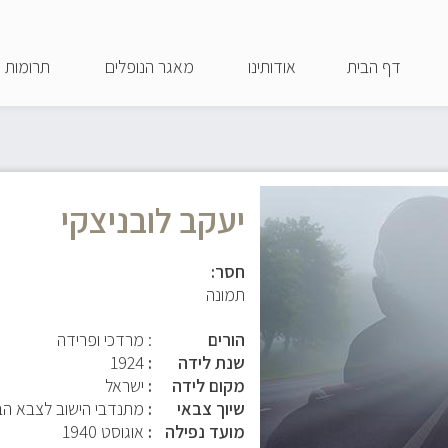
דילוג
לתוכן
דף הבית
אודותינו
מאגר הנופלים
תרומות
העיקרי
יעקב לובניצקי
חסר:
תמונה
הורים
: מרדכי ופרידה
שנת לידה
1924
מקום לידה
ישראל
שיוך צבאי
מתנדבי הישוב לצבא הב
מועד נפילה
אוגוסט 1940