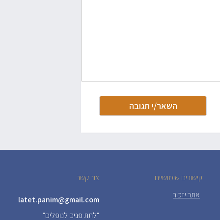
קישורים שימושיים
צור קשר
אתר יזכור
latet.panim@gmail.com
"לתת פנים לנופלים"