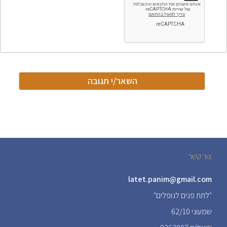
צור קשר
latet.panim@gmail.com
"לתת פנים לנופלים"
שמעוני 62/10