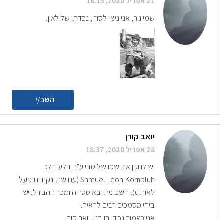
21 אפריל 2020, 16:15
שמי ניר, אני נשוי לסוזן, נכדתו של לאון.
השב/י
יואב קורן
28 אפריל 2020, 18:37
יש לתקן את שמו של סבי ע"ה בלע"ז ל:-
Shmuel Leon Kornbluh (עם שתי נקודות מעל
לאות u). השם ניתן באוסטריה ומכך ההבדל. יש
בידי מסמכים רבים לראיה.
אני כאמור נכד. בן בנו. יואב קורן