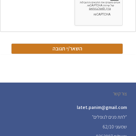
צור קשר
latet.panim@gmail.com
"לתת פנים לנופלים"
שמעוני 62/10