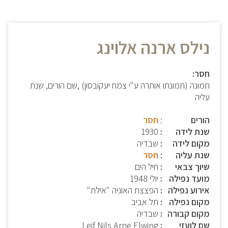
נילס ארנה אלוינג
חסר:
תמונה (תמונתו אותרה ע"י צמח יעקובסון) ,שם הורים, שנת
עליה
הורים
:
חסר
שנת לידה
1930
מקום לידה
שבדיה
שנת עליה
חסר
שיוך צבאי
חיל הים
מועד נפילה
יולי 1948
אירוע נפילה
הפצצת האוניה "אילת"
מקום נפילה
תל אביב
מקום קבורה
שבדיה
שם לועזי
Leif Nils Arne Elwing