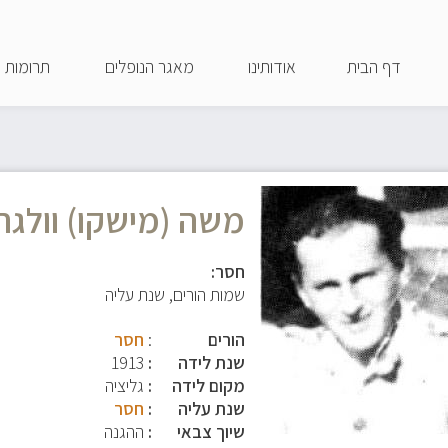
דילוג
לתוכן
דף הבית
אודותינו
מאגר הנופלים
תרומות
העיקרי
משה (מישקו) וולגר
חסר:
שמות הורים, שנת עליה
הורים
:
חסר
שנת לידה
1913
מקום לידה
גליציה
שנת עליה
חסר
שיוך צבאי
ההגנה