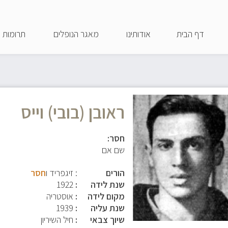
דילוג
לתוכן
דף הבית
אודותינו
מאגר הנופלים
תרומות
העיקרי
ראובן (בובי) וייס
חסר:
שם אם
הורים
: זיגפריד ו
חסר
שנת לידה
1922
מקום לידה
אוסטריה
שנת עליה
1939
שיוך צבאי
חיל השיריון