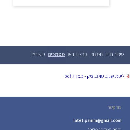
סיפור חיים
תמונות
קבצי ווידאו
מסמכים
(לשונית
קישורים
לשוניות
ראשיות
פעילה)
ליפא יעקב סולוביציק - מצגת.pdf
צור קשר
latet.panim@gmail.com
"לתת פנים לנופלים"