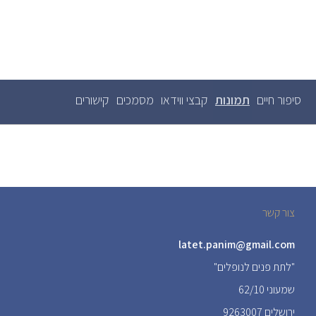
סיפור חיים
תמונות
(לשונית
קבצי ווידאו
מסמכים
קישורים
לשוניות
ראשיות
פעילה)
צור קשר
latet.panim@gmail.com
"לתת פנים לנופלים"
שמעוני 62/10
ירושלים 9263007