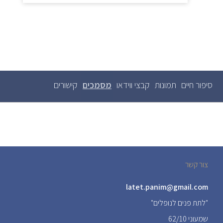
סיפור חיים
תמונות
קבצי ווידאו
מסמכים
(לשונית
קישורים
לשוניות
ראשיות
פעילה)
צור קשר
latet.panim@gmail.com
"לתת פנים לנופלים"
שמעוני 62/10