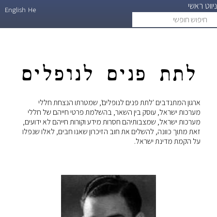
ניווט ראשי
דילוג
English
He
חיפוש
search
לתוכן
חופשי
העיקרי
לתת פנים לנופלים
ארגון המתנדבים 'לתת פנים לנופלים', שמטרתו הנצחת חללי
מערכות ישראל, עוסק בין השאר, בהשלמת פרטי חייהם של חללי
מערכות ישראל, שמצבותיהם חסרות מידע וקורות חייהם לא ידועים,
זאת מתוך כוונה, להשלים את חוב הזיכרון שאנו חבים, לאלו שנפלו
על הקמת מדינת ישראל.