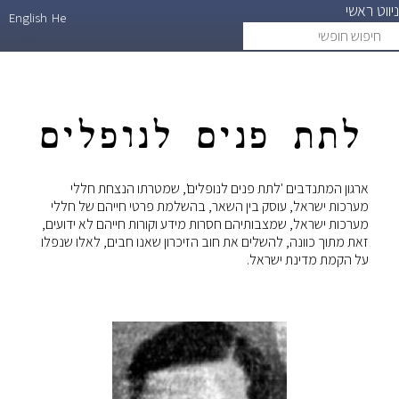
ניווט ראשי
דילוג
English
He
חיפוש
search
לתוכן
חופשי
העיקרי
לתת פנים לנופלים
ארגון המתנדבים 'לתת פנים לנופלים', שמטרתו הנצחת חללי
מערכות ישראל, עוסק בין השאר, בהשלמת פרטי חייהם של חללי
מערכות ישראל, שמצבותיהם חסרות מידע וקורות חייהם לא ידועים,
זאת מתוך כוונה, להשלים את חוב הזיכרון שאנו חבים, לאלו שנפלו
על הקמת מדינת ישראל.