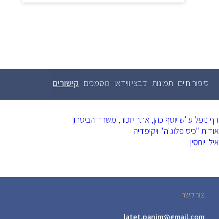
סיפור חיים
תמונות
קבצי ווידאו
מסמכים
קישורים
(לשונית
לשוניות
ראשיות
פעילה)
דף נופל ע"ש יוסף כהן, אתר יזכור, משרד הביטחון
אודות "כיס פלוג'ה" ויקיפדיה
אילן יוחסין
צור קשר
latet.panim@gmail.com