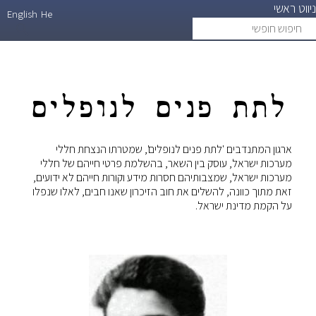
ניווט ראשי
דילוג
English
He
חיפוש
search
לתוכן
חופשי
העיקרי
לתת פנים לנופלים
ארגון המתנדבים 'לתת פנים לנופלים', שמטרתו הנצחת חללי
מערכות ישראל, עוסק בין השאר, בהשלמת פרטי חייהם של חללי
מערכות ישראל, שמצבותיהם חסרות מידע וקורות חייהם לא ידועים,
זאת מתוך כוונה, להשלים את חוב הזיכרון שאנו חבים, לאלו שנפלו
על הקמת מדינת ישראל.