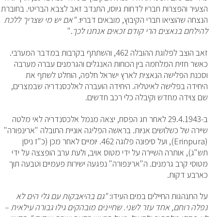
הצעיר והפצרות חבריו לדחות גיוסו, התנדב זאב לצבא הבריטי. בחוברת
הנצחה שהוציאו חברי הקיבוץ, מובאים דבריו
: "אם יש מי שצריך ללכת
להילחם בנאצים הרי קודם זכאים אנחנו לכך
."
זאב הוצב לפלוגת ההובלה 462, והשתתף בקרבות במדבר המערבי.
כאשר חזית המלחמה בין הכוחות האנגלים והגרמנים עברה מערבה
וסכנת הפלישה הנאצית לארץ ישראל חלפה, הוחלט לשתף את
היחידה בפלישה לאיטליה. היחידה הועברה לאלכסנדריה שבמצרים,
שם צוידה מחדש וקיבלה כלי רכב חדשים.
ב-29.4.1943 לאחר חג הפסח, יצאה מנמל אלכסנדריה לאי מלטה
שיירה של כשלושים אניות. בראשה הפליגה אוניית התובלה "ארינפורה"
(Erinpura), ועל סיפונה פלוגה 462. יומיים לאחר מכן (כ"ז ניסן
תש"ג), אותרה השיירה על ידי מטוס אויב, ולעת ערב הופצצה על ידי
מטוסי קרב גרמנים. ה"ארינפורה" נפגעה ישירות פעמיים וטבעה תוך
כארבע דקות.
על התנהגות החיילים במים העידו:
"גם בהיאבקות עם גלי הים לא
נפלה רוחם, אחד עזר לשני. שחיינים מובהקים גילו גבורה עילאית –