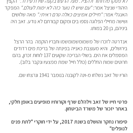
לא פסקו מלחתור ולהציל. מעל הרעש בקעה שירת עידוד."
הקצין
היהודי שניצל אמר:
"עם שיש לו נוער כזה לא ימות לעולם."
המפקד
האנגלי אמר:
"חיילים אמיצים כאלה טרם ראיתי."
מאה שלושים
ושישה מחיילי הפלוגה נספו בים ומקום קבורתם לא נודע. זאב היה
ביניהם, בן 20 במותו.
אנדרטה לזכרו של משמומשמומשמו וחבריו הוקמה בהר הרצל
בירושלים, והיא מעוצבת כאנייה בפינתה של בריכת מים רדודים
המסמלים את הים. בשולי הבריכה שקועים 137 לוחות זכרון, בהם
חרוטים שמות החללים (כולל חייל שמת מפצעיו ונקבר בלוב).
הוריו של זאב נשלחו מ-וינה לקובנה בנומבר 1941 ונרצחו שם.
פרטי חייו של זאב וילהלם שרף וקורותיו מופיעים באופן חלקי,
באתר יזכור של משרד הביטחון.
סיפורו נחקר והושלם בשנת 2017, על ידי חוקרי "לתת פנים
לנופלים"