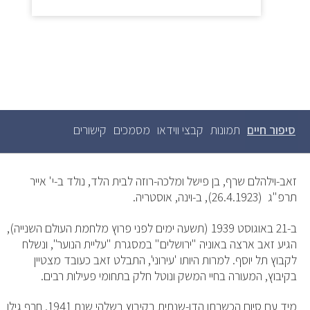
סיפור חיים
(לשונית
תמונות
קבצי ווידאו
מסמכים
קישורים
לשוניות
ראשיות
פעילה)
זאב-וילהלם שרף, בן פישל ומלכה-רוזה לבית הלד, נולד ב-י' אייר
תרפ"ג (26.4.1923), ב-וינה, אוסטריה.
ב-21 באוגוסט 1939 (תשעה ימים לפני פרוץ מלחמת העולם השנייה),
הגיע זאב ארצה באוניה "ירושלים" במסגרת "עליית הנוער", ונשלח
לקבוץ תל יוסף. למרות היותו 'עירוני', התבלט זאב כעובד מצטיין
בקיבוץ, המעורה בחיי המשק ונוטל חלק בתחומי פעילות רבים.
מיד עם סיום הכשרתו הדו-שנתית בקיבוץ בשלהי שנת 1941, חרף גילו