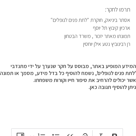
תרמו לחקר:
אסתר ביניאק, חוקרת "לתת פנים לנופלים"
ארכיון קיבוץ תל יוסף
תמונתו מאתר יזכור , משרד הבטחון
רן רבינוביץ נטע אילן יוחסין
המידע המופיע באתר, מבוסס על חקר שנערך על ידי מתנדבי
'לתת פנים לנופלים', נשמח להוסיף כל בדל מידע, מסמך או תמונה
אשר יכולים להרחיב את סיפור חייו וקורות משפחתו.
ניתן להוסיף תגובה כאן.
attach_file
photo_camera