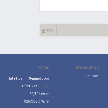
הורד
קישורים שימושיים
צור קשר
אתר יזכור
latet.panim@gmail.com
"לתת פנים לנופלים"
שמעוני 62/10
ירושלים 9263007