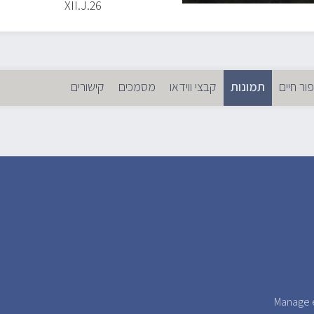
XII.J.26
פור חיים
תמונות
קבצי ווידאו
(לשונית פעילה)
מסמכים
קישורים
ניות
יות
Manage e