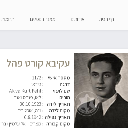
דילוג
לתוכן
דף הבית
אודותינו
מאגר הנופלים
תרומות
העיקרי
עקיבא קורט פהל
מספר אישי
1172
דרגה
טוראי
שם לועזי
: Akiva Kurt Fehl
הורים
: לאו, פנחס ואנה
תאריך לידה
:
30.10.1923
מקום לידה
וינה, אוסטריה
תאריך נפילה
6.8.1942
מקום קבורה
מצרים - אל עלמיין (בריט