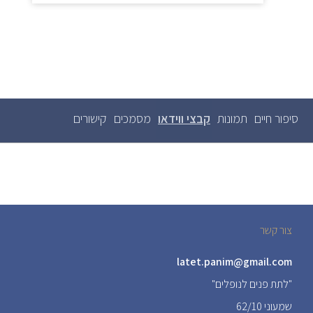
סיפור חיים
תמונות
קבצי ווידאו
(לשונית
מסמכים
קישורים
לשוניות
ראשיות
פעילה)
צור קשר
latet.panim@gmail.com
"לתת פנים לנופלים"
שמעוני 62/10