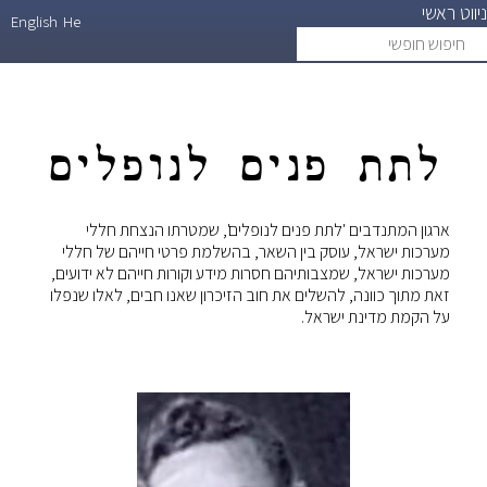
ניווט ראשי
דילוג
English
He
חיפוש
search
לתוכן
חופשי
העיקרי
לתת פנים לנופלים
ארגון המתנדבים 'לתת פנים לנופלים', שמטרתו הנצחת חללי
מערכות ישראל, עוסק בין השאר, בהשלמת פרטי חייהם של חללי
מערכות ישראל, שמצבותיהם חסרות מידע וקורות חייהם לא ידועים,
זאת מתוך כוונה, להשלים את חוב הזיכרון שאנו חבים, לאלו שנפלו
על הקמת מדינת ישראל.