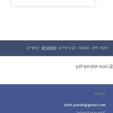
סיפור חיים
תמונות
קבצי ווידאו
מסמכים
(לשונית
קישורים
לשוניות
ראשיות
פעילה)
מצגת יוסים יוסף.pdf
צור קשר
latet.panim@gmail.com
"לתת פנים לנופלים"